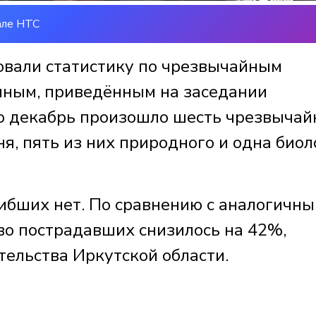
але НТС
овали статистику по чрезвычайным
анным, приведённым на заседании
по декабрь произошло шесть чрезвыча
я, пять из них природного и одна биол
гибших нет. По сравнению с аналогичн
во пострадавших снизилось на 42%,
тельства Иркутской области.