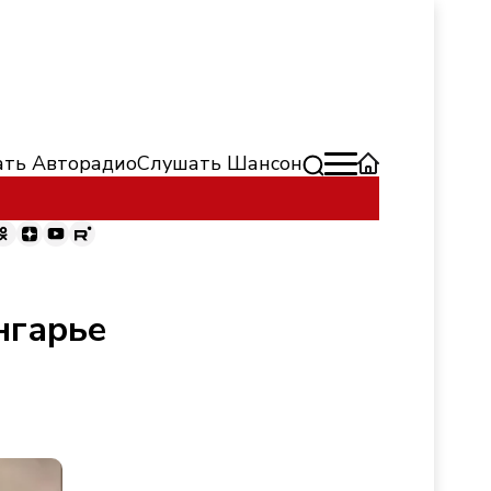
ть Авторадио
Слушать Шансон
нгарье