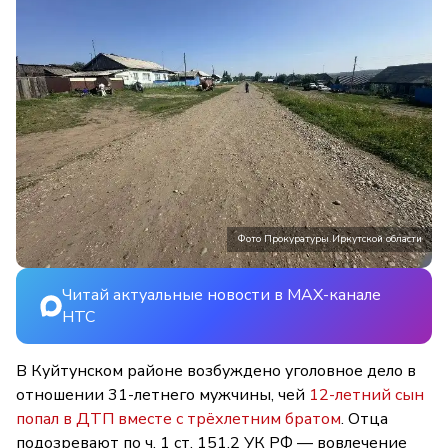
Фото Прокуратуры Иркутской области
Читай актуальные новости в MAX-канале
НТС
В Куйтунском районе возбуждено уголовное дело в
отношении 31-летнего мужчины, чей
12-летний сын
попал в ДТП вместе с трёхлетним братом
. Отца
подозревают по ч. 1 ст. 151.2 УК РФ — вовлечение