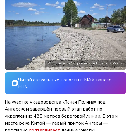
Фото пресс-службы правительства Иркутской области.
Читай актуальные новости в MAX-канале
НТС
На участке у садоводства «Ясная Поляна» под
Ангарском завершён первый этап работ по
укреплению 485 метров береговой линии. В этом
месте река Китой — левый приток Ангары —
регулярно
подтапливает
дачные участки.