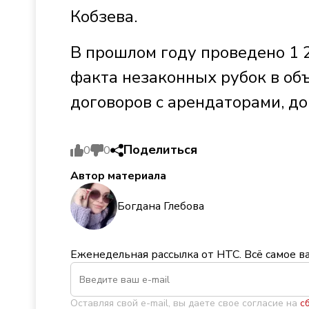
Кобзева.
В прошлом году проведено 1 2
факта незаконных рубок в объ
договоров с арендаторами, д
Поделиться
0
0
Автор материала
Богдана Глебова
Еженедельная рассылка от НТС. Всё самое в
Оставляя свой e-mail, вы даете свое согласие на
с