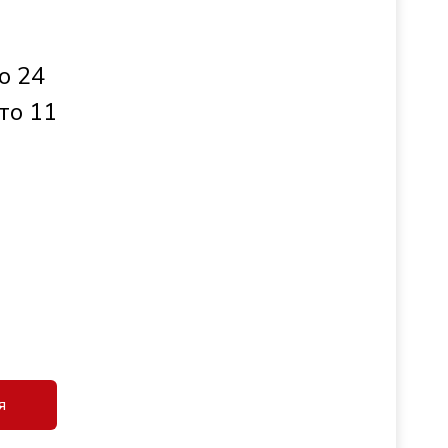
о 24
то 11
я