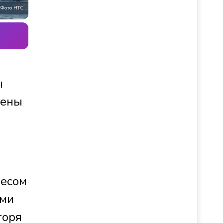
Фото НТС
ы
лены
лесом
ыми
горя