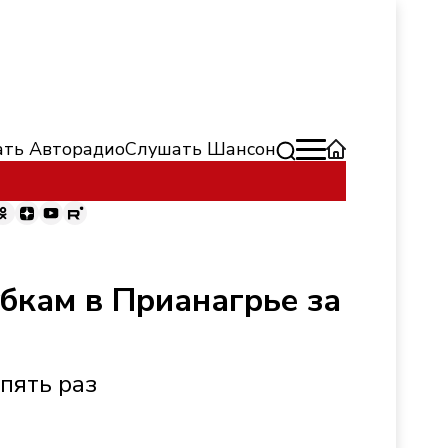
ть Авторадио
Слушать Шансон
бкам в Прианагрье за
 пять раз