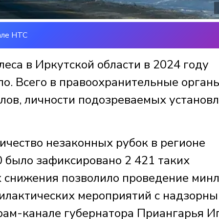
але НТС
еса в Иркутской области в 2024 году
ло. Всего в правоохранительные орган
лов, личности подозреваемых установ
ичество незаконных рубок в регионе
20 было зафиксировано 2 421 таких
х снижения позволило проведение мин
илактических мероприятий с надзорн
грам-канале губернатора Приангарья И