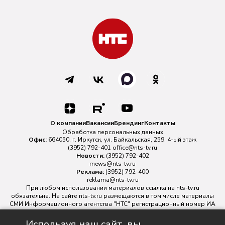
О компании
Вакансии
Брендинг
Контакты
Обработка персональных данных
Офис:
664050, г. Иркутск, ул. Байкальская, 259, 4-ый этаж
(3952) 792-401
office@nts-tv.ru
Новости:
(3952) 792-402
rnews@nts-tv.ru
Реклама:
(3952) 792-400
reklama@nts-tv.ru
При любом использовании материалов ссылка на
nts-tv.ru
обязательна. На сайте nts-tv.ru размещаются в том числе материалы
СМИ Информационного агентства "НТС" регистрационный номер ИА
№ ФС 77 - 88763 зарегистрировано Федеральной службой по
надзору в сфере связи, информационных технологий и массовых
Используя наш сайт, вы