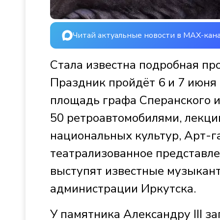
Читай актуальные новости в MAX-кан
Стала известна подробная пр
Праздник пройдёт 6 и 7 июня 
площадь графа Сперанского и 
50 ретроавтомобилями, лекци
национальных культур, Арт-г
театрализованное представле
выступят известные музыкант
администрации Иркутска.
У памятника Александру III 