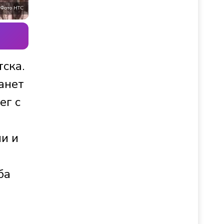
Фото НТС
ска.
анет
ег с
и и
я
ба