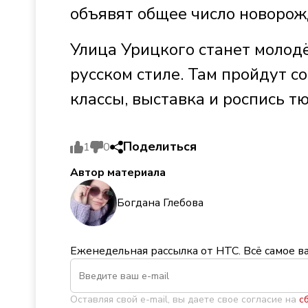
объявят общее число новорож
Улица Урицкого станет молод
русском стиле. Там пройдут с
классы, выставка и роспись 
Поделиться
1
0
Автор материала
Богдана Глебова
Еженедельная рассылка от НТС. Всё самое в
Оставляя свой e-mail, вы даете свое согласие на
с