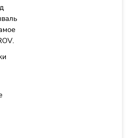
од
иваль
самое
ROV.
ки
е