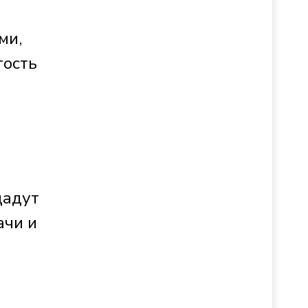
ми,
гость
дадут
ачи и