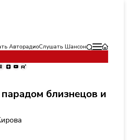
ть Авторадио
Слушать Шансон
 парадом близнецов и
Кирова