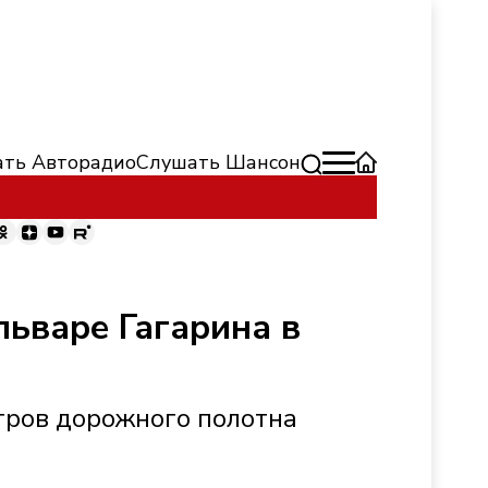
ть Авторадио
Слушать Шансон
льваре Гагарина в
тров дорожного полотна