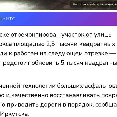
Фото пресс-службы администрации
але НТС
ске отремонтирован участок от улицы
ркса площадью 2,5 тысячи квадратных
ли к работам на следующем отрезке —
 предстоит обновить 5 тысяч квадратн
менной технологии больших асфальтов
ро и качественно восстанавливать пок
но приводить дороги в порядок, сообщ
Иркутска.