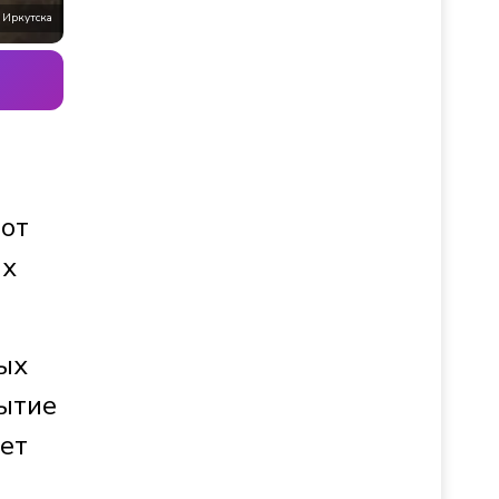
 Иркутска
 от
ых
ых
рытие
ает