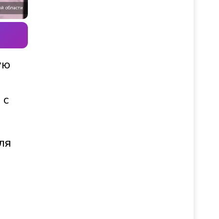
й области
ую
 с
ля