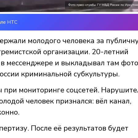
Фото пресс-службы ГУ МВД России по Иркутско
але НТС
ержали молодого человека за публичн
ремистской организации. 20-летний
 в мессенджере и выкладывал там фото
оссии криминальной субкультуры.
 при мониторинге соцсетей. Нарушите
олодой человек признался: вёл канал,
конно.
ертизу. После её результатов будет