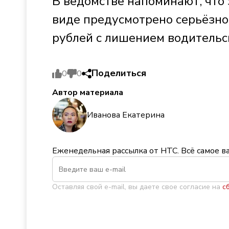
В ведомстве напоминают, что
виде предусмотрено серьёзно
рублей с лишением водительск
Поделиться
0
0
Автор материала
Иванова Екатерина
Еженедельная рассылка от НТС. Всё самое в
Оставляя свой e-mail, вы даете свое согласие на
с