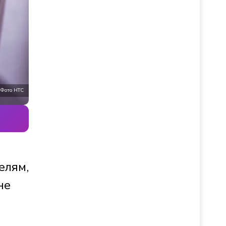
Фото НТС
елям,
не