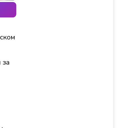
тском
 за