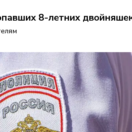
опавших 8-летних двойняше
телям