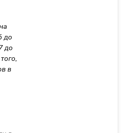
на
б до
7 до
того,
ов в