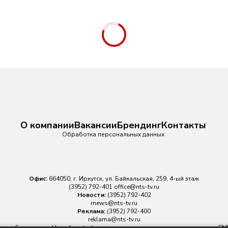
О компании
Вакансии
Брендинг
Контакты
Обработка персональных данных
Офис:
664050, г. Иркутск, ул. Байкальская, 259, 4-ый этаж
(3952) 792-401
office@nts-tv.ru
Новости:
(3952) 792-402
rnews@nts-tv.ru
Реклама:
(3952) 792-400
reklama@nts-tv.ru
v.ru
обязательна. На сайте nts-tv.ru размещаются в том числе материалы 