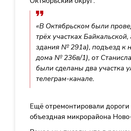
Октябрьский округ.
«В Октябрьском были пров
трёх участках Байкальской,
здания № 291а), подъезд к 
дома № 236в/1), от Станисла
были сделаны два участка у
телеграм-канале.
Ещё отремонтировали дороги 
объездная микрорайона Ново-