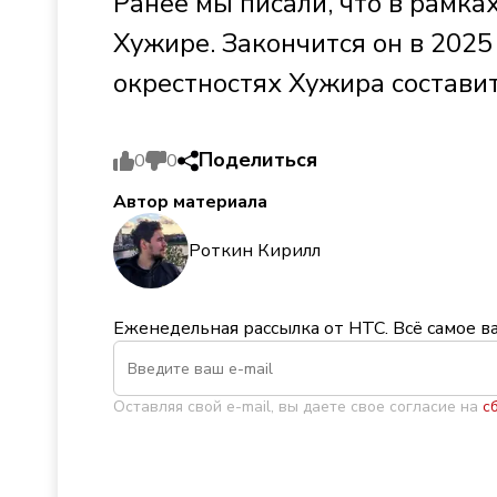
Ранее мы писали, что в рамка
Хужире. Закончится он в 2025
окрестностях Хужира составит
Поделиться
0
0
Автор материала
Роткин Кирилл
Еженедельная рассылка от НТС. Всё самое в
Оставляя свой e-mail, вы даете свое согласие на
с