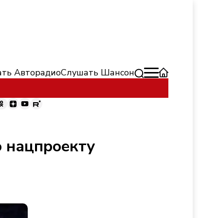
ть Авторадио
Слушать Шансон
о нацпроекту