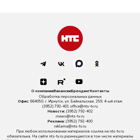
О компании
Вакансии
Брендинг
Контакты
Обработка персональных данных
Офис:
664050, г. Иркутск, ул. Байкальская, 259, 4-ый этаж
(3952) 792-401
office@nts-tv.ru
Новости:
(3952) 792-402
rnews@nts-tv.ru
Реклама:
(3952) 792-400
reklama@nts-tv.ru
При любом использовании материалов ссылка на
nts-tv.ru
обязательна. На сайте nts-tv.ru размещаются в том числе материалы