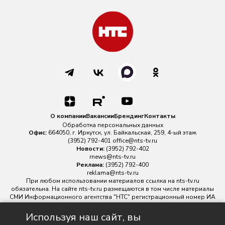
О компании
Вакансии
Брендинг
Контакты
Обработка персональных данных
Офис:
664050, г. Иркутск, ул. Байкальская, 259, 4-ый этаж
(3952) 792-401
office@nts-tv.ru
Новости:
(3952) 792-402
rnews@nts-tv.ru
Реклама:
(3952) 792-400
reklama@nts-tv.ru
При любом использовании материалов ссылка на
nts-tv.ru
обязательна. На сайте nts-tv.ru размещаются в том числе материалы
СМИ Информационного агентства "НТС" регистрационный номер ИА
№ ФС 77 - 88763 зарегистрировано Федеральной службой по
надзору в сфере связи, информационных технологий и массовых
Используя наш сайт, вы
коммуникаций.