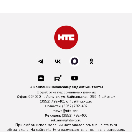
О компании
Вакансии
Брендинг
Контакты
Обработка персональных данных
Офис:
664050, г. Иркутск, ул. Байкальская, 259, 4-ый этаж
(3952) 792-401
office@nts-tv.ru
Новости:
(3952) 792-402
rnews@nts-tv.ru
Реклама:
(3952) 792-400
reklama@nts-tv.ru
При любом использовании материалов ссылка на
nts-tv.ru
обязательна. На сайте nts-tv.ru размещаются в том числе материалы