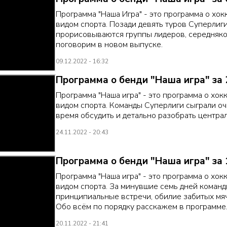
Программа "Наша Игра" - это программа о хокк
видом спорта. Позади девять туров Суперлиги,
прорисовываются группы лидеров, середняков
поговорим в новом выпуске.
09.12.2022 - 16:32
Программа о бенди "Наша игра" за 
Программа "Наша игра" - это программа о хокк
видом спорта. Команды Суперлиги сыграли оче
время обсудить и детально разобрать центра
24.11.2022 - 20:43
Программа о бенди "Наша игра" за 
Программа "Наша игра" - это программа о хокк
видом спорта. За минувшие семь дней команды
принципиальные встречи, обилие забитых мяч
Обо всём по порядку расскажем в программе
20.11.2022 - 21:41