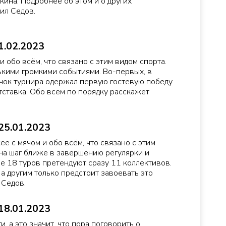
ина. Подробнее об этом и о других
ил Седов.
1.02.2023
и обо всём, что связано с этим видом спорта.
ькими громкими событиями. Во-первых, в
ичок турнира одержал первую гостевую победу
отставка. Обо всем по порядку расскажет
25.01.2023
ее с мячом и обо всём, что связано с этим
на шаг ближе в завершению регулярки и
е 18 туров претендуют сразу 11 коллективов.
а другим только предстоит завоевать это
 Седов.
18.01.2023
, а это значит, что пора поговорить о