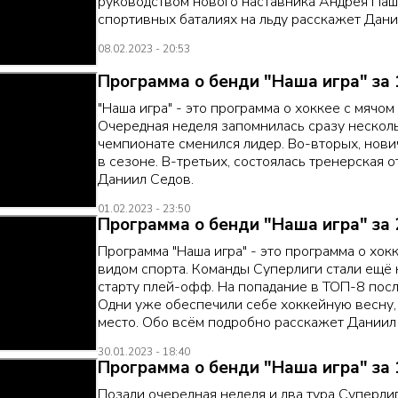
руководством нового наставника Андрея Пашк
спортивных баталиях на льду расскажет Дани
08.02.2023 - 20:53
Программа о бенди "Наша игра" за 
"Наша игра" - это программа о хоккее с мячом 
Очередная неделя запомнилась сразу нескол
чемпионате сменился лидер. Во-вторых, нов
в сезоне. В-третьих, состоялась тренерская 
Даниил Седов.
01.02.2023 - 23:50
Программа о бенди "Наша игра" за 
Программа "Наша игра" - это программа о хокк
видом спорта. Команды Суперлиги стали ещё 
старту плей-офф. На попадание в ТОП-8 посл
Одни уже обеспечили себе хоккейную весну, 
место. Обо всём подробно расскажет Даниил
30.01.2023 - 18:40
Программа о бенди "Наша игра" за 
Позади очередная неделя и два тура Суперлиги