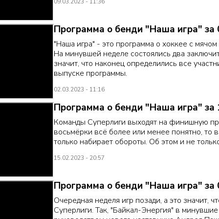
09.03.2023 - 11:36
Программа о бенди "Наша игра" за 
"Наша игра" - это программа о хоккее с мячом 
На минувшей неделе состоялись два заключит
значит, что наконец определились все участ
выпуске программы.
02.03.2023 - 11:16
Программа о бенди "Наша игра" за 
Команды Суперлиги выходят на финишную пря
восьмёрки всё более или менее понятно, то 
только набирает обороты. Об этом и не тольк
15.02.2023 - 20:57
Программа о бенди "Наша игра" за 
Очередная неделя игр позади, а это значит, 
Суперлиги. Так, "Байкал-Энергия" в минувшие