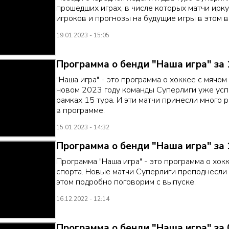
прошедших играх, в числе которых матчи ирк
игроков и прогнозы на будущие игры в этом 
19.01.2023 - 15:05
Программа о бенди "Наша игра" за 
"Наша игра" - это программа о хоккее с мячом 
новом 2023 году команды Суперлиги уже ус
рамках 15 тура. И эти матчи принесли много 
в программе.
15.01.2023 - 14:32
Программа о бенди "Наша игра" за 
Программа "Наша игра" - это программа о хокк
спорта. Новые матчи Суперлиги преподнесли
этом подробно поговорим с выпуске.
16.12.2022 - 12:14
Программа о бенди "Наша игра" за 