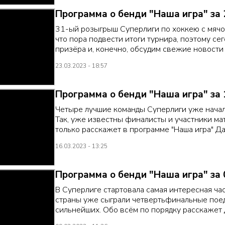
Программа о бенди "Наша игра" за 
31-ый розыгрыш Суперлиги по хоккею с мячом
что пора подвести итоги турнира, поэтому с
призёра и, конечно, обсудим свежие новости 
23.03.2023 - 18:57
Программа о бенди "Наша игра" за 
Четыре лучшие команды Суперлиги уже начали
Так, уже известны финалисты и участники мат
только расскажет в программе "Наша игра" Д
16.03.2023 - 13:25
Программа о бенди "Наша игра" за 
В Суперлиге стартовала самая интересная ча
страны уже сыграли четвертьфинальные поед
сильнейших. Обо всём по порядку расскажет