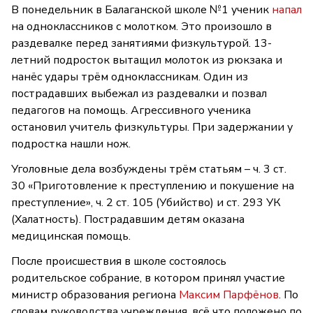
В понедельник в Балаганской школе №1 ученик
напал
на одноклассников с молотком. Это произошло в
раздевалке перед занятиями физкультурой. 13-
летний подросток вытащил молоток из рюкзака и
нанёс удары трём одноклассникам. Один из
пострадавших выбежал из раздевалки и позвал
педагогов на помощь. Агрессивного ученика
остановил учитель физкультуры. При задержании у
подростка нашли нож.
Уголовные дела возбуждены трём статьям – ч. 3 ст.
30 «Приготовление к преступлению и покушение на
преступление», ч. 2 ст. 105 (Убийство) и ст. 293 УК
(Халатность). Пострадавшим детям оказана
медицинская помощь.
После происшествия в школе состоялось
родительское собрание, в котором принял участие
министр образования региона
Максим Парфёнов
. По
словам руководства учреждения, всё что положено по