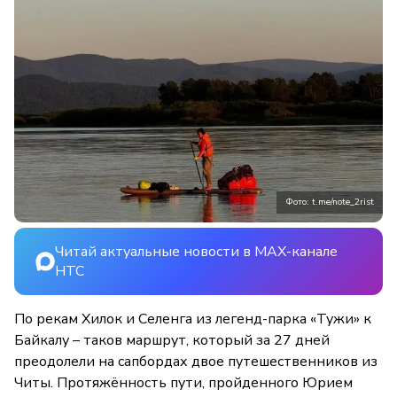
Фото: t.me/note_2rist
Читай актуальные новости в MAX-канале
НТС
По рекам Хилок и Селенга из легенд-парка «Тужи» к
Байкалу – таков маршрут, который за 27 дней
преодолели на сапбордах двое путешественников из
Читы. Протяжённость пути, пройденного Юрием